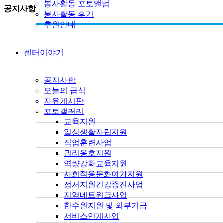
봉사활동 포토앨범
공지사항
봉사활동 후기
후원안내
센터이야기
공지사항
오늘의 급식
자유게시판
포토갤러리
교육지원
일상생활자립지원
직업훈련사업
권리옹호지원
역량강화교육지원
사회적응문화여가지원
정서지원건강증진사업
지역네트워크사업
한수원지원 및 외부기금
서비스연계사업