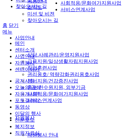
이용안내
사회적응/문화여가지원사업
찾아오시는 길
조직도
서비스연계사업
미션 및 비젼
찾아오시는 길
홈
닫기
메뉴
사업안내
메인
센터소개
상담.사례관리/운영지원사업
사업안내
교육지원/일상생활자립지원사업
자원봉사
직업훈련사업
센터이야기
권리옹호/ 역량강화권리옹호사업
공지사항
정서지원/건강증진사업
오늘의 급식
홍보/한수원지원, 외부기금
자유게시판
사회적응/문화여가지원사업
포토갤러리
서비스연계사업
동영상
이달의 행사
자원봉사
신문보도
복지정보
직원자료실
자원봉사 안내