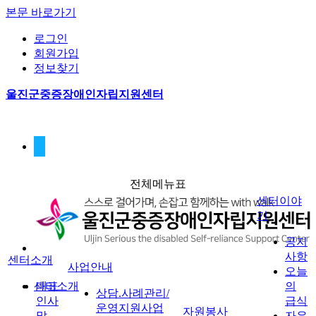
본문 바로가기
로그인
회원가입
정보찾기
울진군중증장애인자립지원센터
전체메뉴표
센터이야
기
공지
사항
센터소개
사업안내
오늘
센터소개
대표
의
상담.사례관리/
인사
급식
운영지원사업
자원봉사
말
자유