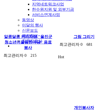
지역네트워크사업
한수원지원 및 외부기금
서비스연계사업
동영상
이달의 행사
신문보도
복지정보
알콩달콩 커피차량 "울진군
그림 그리기
직원자료실
청소년어울림한마당" 음료
최고관리자
0
681
봉사
최고관리자
0
215
Hot
개인봉사자