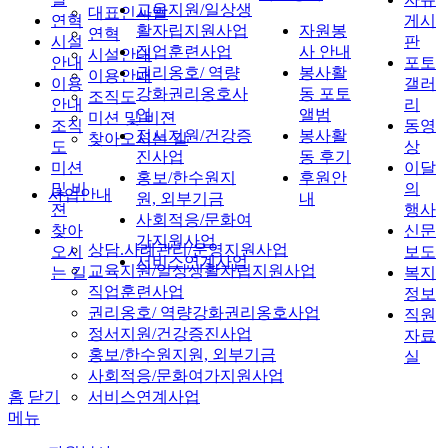
교육지원/일상생
대표인사말
연혁
게시
활자립지원사업
자원봉
연혁
시설
판
직업훈련사업
사 안내
시설안내
안내
포토
권리옹호/ 역량
봉사활
이용안내
이용
갤러
강화권리옹호사
동 포토
조직도
안내
리
업
앨범
미션 및 비젼
조직
동영
정서지원/건강증
봉사활
찾아오시는 길
도
상
진사업
동 후기
미션
이달
홍보/한수원지
후원안
및 비
의
사업안내
원, 외부기금
내
젼
행사
사회적응/문화여
찾아
신문
가지원사업
상담.사례관리/운영지원사업
오시
보도
서비스연계사업
교육지원/일상생활자립지원사업
는 길
복지
직업훈련사업
정보
권리옹호/ 역량강화권리옹호사업
직원
정서지원/건강증진사업
자료
홍보/한수원지원, 외부기금
실
사회적응/문화여가지원사업
홈
닫기
서비스연계사업
메뉴