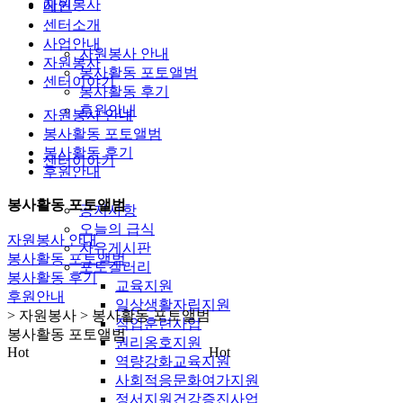
자원봉사
메인
센터소개
사업안내
자원봉사 안내
자원봉사
봉사활동 포토앨범
센터이야기
봉사활동 후기
후원안내
자원봉사 안내
봉사활동 포토앨범
봉사활동 후기
센터이야기
후원안내
봉사활동 포토앨범
공지사항
오늘의 급식
자원봉사 안내
자유게시판
봉사활동 포토앨범
포토갤러리
봉사활동 후기
교육지원
후원안내
일상생활자립지원
> 자원봉사 > 봉사활동 포토앨범
직업훈련사업
봉사활동 포토앨범
권리옹호지원
Hot
Hot
역량강화교육지원
사회적응문화여가지원
정서지원건강증진사업